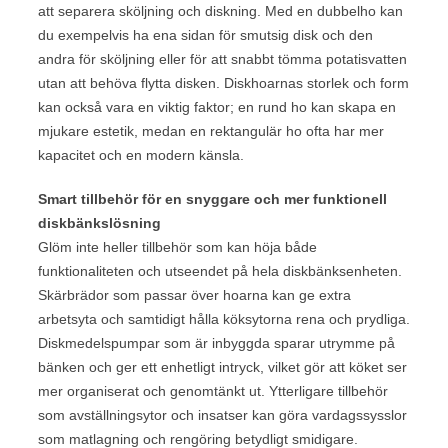
att separera sköljning och diskning. Med en dubbelho kan
du exempelvis ha ena sidan för smutsig disk och den
andra för sköljning eller för att snabbt tömma potatisvatten
utan att behöva flytta disken. Diskhoarnas storlek och form
kan också vara en viktig faktor; en rund ho kan skapa en
mjukare estetik, medan en rektangulär ho ofta har mer
kapacitet och en modern känsla.
Smart tillbehör för en snyggare och mer funktionell
diskbänkslösning
Glöm inte heller tillbehör som kan höja både
funktionaliteten och utseendet på hela diskbänksenheten.
Skärbrädor som passar över hoarna kan ge extra
arbetsyta och samtidigt hålla köksytorna rena och prydliga.
Diskmedelspumpar som är inbyggda sparar utrymme på
bänken och ger ett enhetligt intryck, vilket gör att köket ser
mer organiserat och genomtänkt ut. Ytterligare tillbehör
som avställningsytor och insatser kan göra vardagssysslor
som matlagning och rengöring betydligt smidigare.