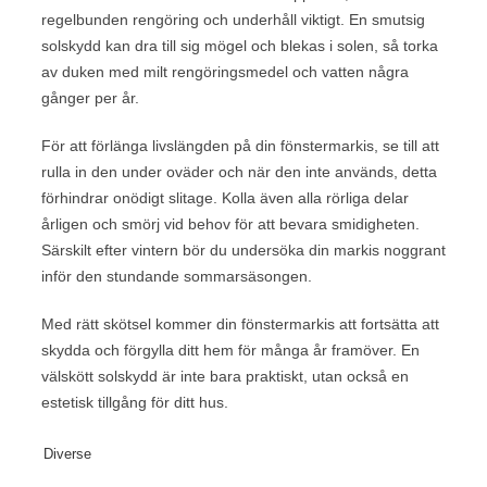
regelbunden rengöring och underhåll viktigt. En smutsig
solskydd kan dra till sig mögel och blekas i solen, så torka
av duken med milt rengöringsmedel och vatten några
gånger per år.
För att förlänga livslängden på din fönstermarkis, se till att
rulla in den under oväder och när den inte används, detta
förhindrar onödigt slitage. Kolla även alla rörliga delar
årligen och smörj vid behov för att bevara smidigheten.
Särskilt efter vintern bör du undersöka din markis noggrant
inför den stundande sommarsäsongen.
Med rätt skötsel kommer din fönstermarkis att fortsätta att
skydda och förgylla ditt hem för många år framöver. En
välskött solskydd är inte bara praktiskt, utan också en
estetisk tillgång för ditt hus.
Diverse