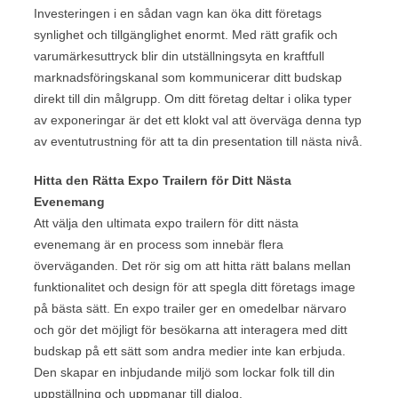
Investeringen i en sådan vagn kan öka ditt företags
synlighet och tillgänglighet enormt. Med rätt grafik och
varumärkesuttryck blir din utställningsyta en kraftfull
marknadsföringskanal som kommunicerar ditt budskap
direkt till din målgrupp. Om ditt företag deltar i olika typer
av exponeringar är det ett klokt val att överväga denna typ
av eventutrustning för att ta din presentation till nästa nivå.
Hitta den Rätta Expo Trailern för Ditt Nästa
Evenemang
Att välja den ultimata expo trailern för ditt nästa
evenemang är en process som innebär flera
överväganden. Det rör sig om att hitta rätt balans mellan
funktionalitet och design för att spegla ditt företags image
på bästa sätt. En expo trailer ger en omedelbar närvaro
och gör det möjligt för besökarna att interagera med ditt
budskap på ett sätt som andra medier inte kan erbjuda.
Den skapar en inbjudande miljö som lockar folk till din
uppställning och uppmanar till dialog.