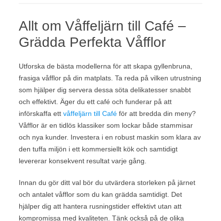
Allt om Våffeljärn till Café –
Grädda Perfekta Våfflor
Utforska de bästa modellerna för att skapa gyllenbruna,
frasiga våfflor på din matplats. Ta reda på vilken utrustning
som hjälper dig servera dessa söta delikatesser snabbt
och effektivt. Äger du ett café och funderar på att
införskaffa ett
våffeljärn till Café
för att bredda din meny?
Våfflor är en tidlös klassiker som lockar både stammisar
och nya kunder. Investera i en robust maskin som klara av
den tuffa miljön i ett kommersiellt kök och samtidigt
levererar konsekvent resultat varje gång.
Innan du gör ditt val bör du utvärdera storleken på järnet
och antalet våfflor som du kan grädda samtidigt. Det
hjälper dig att hantera rusningstider effektivt utan att
kompromissa med kvaliteten. Tänk också på de olika