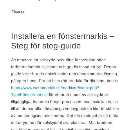
Diverse
Installera en fönstermarkis –
Steg för steg-guide
Att montera ett solskydd över dina fönster kan både
förbättra inomhusklimatet och ge din fasad ett lyft. Denna
guide visar hur du enkelt sätter upp denna smarta lösning
på egen hand. För att hitta rätt produkt för ditt hem, besök
https://www.webbmarkis.se/markiser/index.php?
Typ=Fönstermarkis
där ett brett utbud av solskydd är
tillgängliga. Innan du börjar processen med installation, se
till att du har alla nödvändiga verktyg och en klar förståelse
av monteringsinstruktionerna. Det första steget är att mäta
det utrymme där solskyddet ska placeras. Mät bredden
och höjden noggrant för att undvika framtida problem.