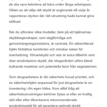
de ska vara bekväma att bära under långa arbetspass.
Vikten av att välja rätt skydd är avgörande då varje år
rapporteras olyckor där rätt utrustning hade kunnat göra
skillnad.
När du utforskar olika modeller, tänk på att hjälmarnas
skyddsegenskaper, som slagförmåga och
genomträngningsresistens, är centrala. En välventilerad
hjälm förbättrar komforten och minskar risken för
överhettning. Hörselskydd och visir är extra tillbehör som
ökar användarens skydd, där skogsvården utförs bland
bullrande maskiner och potentiella faror från vegetationen.
Som skogsarbetare är din säkerhets huvud prioritet, och
en säkerhetshjälm anpassad för just skogsarbete är en
investering i din egen hälsa. Kom alltid ihåg att
säkerhetsutrustningen behöver bytas ut efter en kraftig
stöt eller efter tillverkarens rekommenderade
användningstid för att garantera optimalt skydd.