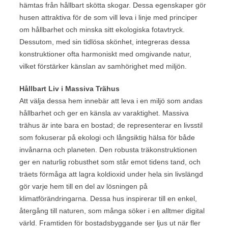
hämtas från hållbart skötta skogar. Dessa egenskaper gör
husen attraktiva för de som vill leva i linje med principer
om hållbarhet och minska sitt ekologiska fotavtryck.
Dessutom, med sin tidlösa skönhet, integreras dessa
konstruktioner ofta harmoniskt med omgivande natur,
vilket förstärker känslan av samhörighet med miljön.
Hållbart Liv i Massiva Trähus
Att välja dessa hem innebär att leva i en miljö som andas
hållbarhet och ger en känsla av varaktighet. Massiva
trähus är inte bara en bostad; de representerar en livsstil
som fokuserar på ekologi och långsiktig hälsa för både
invånarna och planeten. Den robusta träkonstruktionen
ger en naturlig robusthet som står emot tidens tand, och
träets förmåga att lagra koldioxid under hela sin livslängd
gör varje hem till en del av lösningen på
klimatförändringarna. Dessa hus inspirerar till en enkel,
återgång till naturen, som många söker i en alltmer digital
värld. Framtiden för bostadsbyggande ser ljus ut när fler