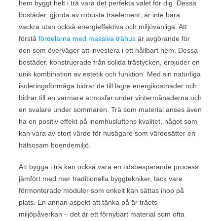
hem byggt helt i trä vara det perfekta valet för dig. Dessa
bostäder, gjorda av robusta träelement, är inte bara
vackra utan också energieffektiva och miljövänliga. Att
förstå
fördelarna med massiva trähus
är avgörande för
den som överväger att investera i ett hållbart hem. Dessa
bostäder, konstruerade från solida trästycken, erbjuder en
unik kombination av estetik och funktion. Med sin naturliga
isoleringsförmåga bidrar de till lägre energikostnader och
bidrar till en varmare atmosfär under vintermånaderna och
en svalare under sommaren. Trä som material anses även
ha en positiv effekt på inomhusluftens kvalitet, något som
kan vara av stort värde för husägare som värdesätter en
hälsosam boendemiljö.
Att bygga i trä kan också vara en tidsbesparande process
jämfört med mer traditionella byggtekniker, tack vare
förmonterade moduler som enkelt kan sättas ihop på
plats. En annan aspekt att tänka på är träets
miljöpåverkan – det är ett förnybart material som ofta