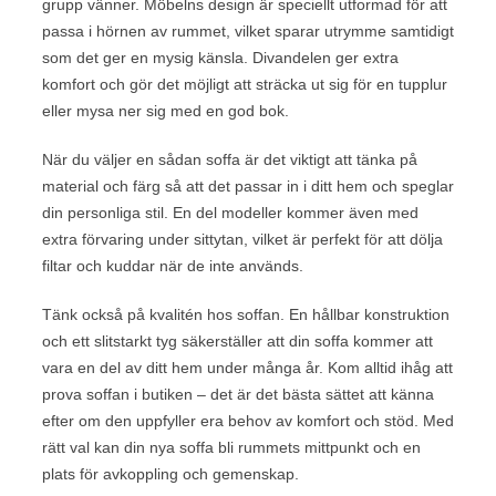
grupp vänner. Möbelns design är speciellt utformad för att
passa i hörnen av rummet, vilket sparar utrymme samtidigt
som det ger en mysig känsla. Divandelen ger extra
komfort och gör det möjligt att sträcka ut sig för en tupplur
eller mysa ner sig med en god bok.
När du väljer en sådan soffa är det viktigt att tänka på
material och färg så att det passar in i ditt hem och speglar
din personliga stil. En del modeller kommer även med
extra förvaring under sittytan, vilket är perfekt för att dölja
filtar och kuddar när de inte används.
Tänk också på kvalitén hos soffan. En hållbar konstruktion
och ett slitstarkt tyg säkerställer att din soffa kommer att
vara en del av ditt hem under många år. Kom alltid ihåg att
prova soffan i butiken – det är det bästa sättet att känna
efter om den uppfyller era behov av komfort och stöd. Med
rätt val kan din nya soffa bli rummets mittpunkt och en
plats för avkoppling och gemenskap.