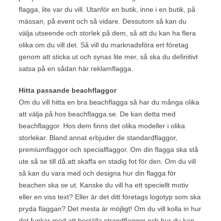
flagga, lite var du vill. Utanför en butik, inne i en butik, på
mässan, på event och så vidare. Dessutom så kan du
välja utseende och storlek på dem, så att du kan ha flera
olika om du vill det. Så vill du marknadsföra ert företag
genom att sticka ut och synas lite mer, så ska du definitivt
satsa på en sådan här reklamflagga.
Hitta passande beachflaggor
Om du vill hitta en bra beachflagga så har du många olika
att välja på hos beachflagga.se. De kan detta med
beachflaggor. Hos dem finns det olika modeller i olika
storlekar. Bland annat erbjuder de standardflaggor,
premiumflaggor och specialflaggor. Om din flagga ska stå
ute så se till då att skaffa en stadig fot för den. Om du vill
så kan du vara med och designa hur din flagga för
beachen ska se ut. Kanske du vill ha ett speciellt motiv
eller en viss text? Eller är det ditt företags logotyp som ska
pryda flaggan? Det mesta är möjligt! Om du vill kolla in hur
det funkar med att beställa strandflaggor och hur du kan