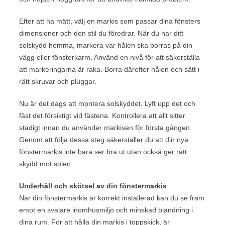
Efter att ha mätt, välj en markis som passar dina fönsters
dimensioner och den stil du föredrar. När du har ditt
solskydd hemma, markera var hålen ska borras på din
vägg eller fönsterkarm. Använd en nivå för att säkerställa
att markeringarna är raka. Borra därefter hålen och sätt i
rätt skruvar och pluggar.
Nu är det dags att montera solskyddet. Lyft upp det och
fäst det försiktigt vid fästena. Kontrollera att allt sitter
stadigt innan du använder markisen för första gången.
Genom att följa dessa steg säkerställer du att din nya
fönstermarkis inte bara ser bra ut utan också ger rätt
skydd mot solen.
Underhåll och skötsel av din fönstermarkis
När din fönstermarkis är korrekt installerad kan du se fram
emot en svalare inomhusmiljö och minskad bländning i
dina rum. För att hålla din markis i toppskick, är