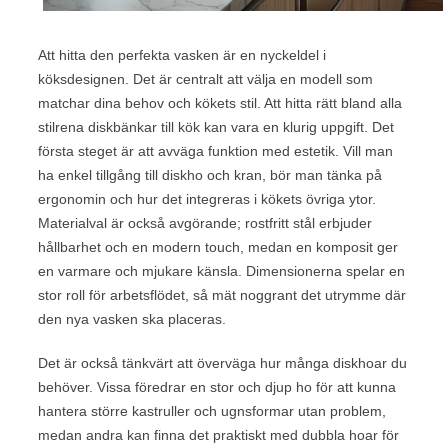
Att hitta den perfekta vasken är en nyckeldel i
köksdesignen. Det är centralt att välja en modell som
matchar dina behov och kökets stil. Att hitta rätt bland alla
stilrena diskbänkar till kök kan vara en klurig uppgift. Det
första steget är att avväga funktion med estetik. Vill man
ha enkel tillgång till diskho och kran, bör man tänka på
ergonomin och hur det integreras i kökets övriga ytor.
Materialval är också avgörande; rostfritt stål erbjuder
hållbarhet och en modern touch, medan en komposit ger
en varmare och mjukare känsla. Dimensionerna spelar en
stor roll för arbetsflödet, så mät noggrant det utrymme där
den nya vasken ska placeras.
Det är också tänkvärt att överväga hur många diskhoar du
behöver. Vissa föredrar en stor och djup ho för att kunna
hantera större kastruller och ugnsformar utan problem,
medan andra kan finna det praktiskt med dubbla hoar för