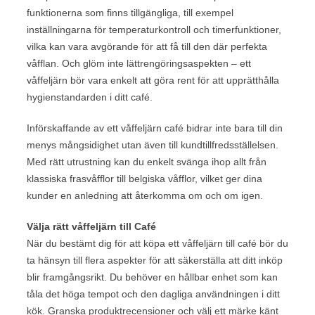
funktionerna som finns tillgängliga, till exempel
inställningarna för temperaturkontroll och timerfunktioner,
vilka kan vara avgörande för att få till den där perfekta
våfflan. Och glöm inte lättrengöringsaspekten – ett
våffeljärn bör vara enkelt att göra rent för att upprätthålla
hygienstandarden i ditt café.
Införskaffande av ett våffeljärn café bidrar inte bara till din
menys mångsidighet utan även till kundtillfredsställelsen.
Med rätt utrustning kan du enkelt svänga ihop allt från
klassiska frasvåfflor till belgiska våfflor, vilket ger dina
kunder en anledning att återkomma om och om igen.
Välja rätt våffeljärn till Café
När du bestämt dig för att köpa ett våffeljärn till café bör du
ta hänsyn till flera aspekter för att säkerställa att ditt inköp
blir framgångsrikt. Du behöver en hållbar enhet som kan
tåla det höga tempot och den dagliga användningen i ditt
kök. Granska produktrecensioner och välj ett märke känt