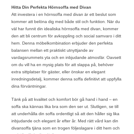
Hitta Din Perfekta Hörnsoffa med Divan
Att investera i en hörnsoffa med divan är ett beslut som
kommer att belöna dig med både stil och funktion. När du
väl har funnit din idealiska hörnsoffa med divan, kommer
den att bli centrum för avkoppling och social samvaro i ditt
hem. Denna möbelkombination erbjuder den perfekta
balansen mellan ett praktiskt utnyttjande av
vardagsrummets yta och en inbjudande atmosfär. Oavsett
om du vill ha en mysig plats för att slappa på, behöver
extra sittplatser för gäster, eller önskar en elegant
inredningsdetalj, kommer denna soffa definitivt att uppfylla
dina förväntningar.
Tänk på att kvalitet och komfort bör gå hand i hand – en
soffa ska kännas lika bra som den ser ut. Slutligen, se till
att underhålla din soffa ordentligt så att den håller sig lika
inbjudande och elegant år efter år. Med rätt vård kan din
divansoffa tjäna som en trogen följeslagare i ditt hem och