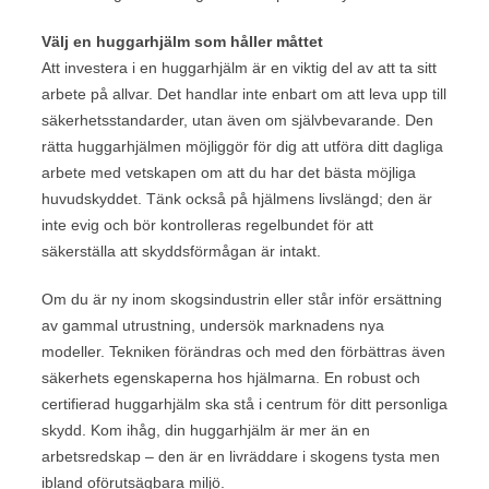
Välj en huggarhjälm som håller måttet
Att investera i en huggarhjälm är en viktig del av att ta sitt
arbete på allvar. Det handlar inte enbart om att leva upp till
säkerhetsstandarder, utan även om självbevarande. Den
rätta huggarhjälmen möjliggör för dig att utföra ditt dagliga
arbete med vetskapen om att du har det bästa möjliga
huvudskyddet. Tänk också på hjälmens livslängd; den är
inte evig och bör kontrolleras regelbundet för att
säkerställa att skyddsförmågan är intakt.
Om du är ny inom skogsindustrin eller står inför ersättning
av gammal utrustning, undersök marknadens nya
modeller. Tekniken förändras och med den förbättras även
säkerhets egenskaperna hos hjälmarna. En robust och
certifierad huggarhjälm ska stå i centrum för ditt personliga
skydd. Kom ihåg, din huggarhjälm är mer än en
arbetsredskap – den är en livräddare i skogens tysta men
ibland oförutsägbara miljö.