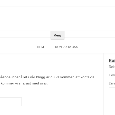
Meny
HEM
KONTAKTA OSS
Ka
Rek
Hem
ående innehållet i vår blogg är du välkommen att kontakta
rkommer vi snarast med svar.
Div