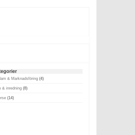
tegorier
lam & Marknadsföring
(4)
 & inredning
(8)
erse
(14)